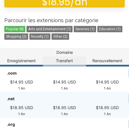
$18.95/an
Parcourir les extensions par catégorie
Popular (8)
Arts and Entertainment (1)
Services (1)
Education (1)
Shopping (2)
Novelty (1)
Other (2)
Domaine
Enregistrement
Transfert
Renouvellement
.com
$14.95 USD
$14.95 USD
$14.95 USD
1 An
1 An
1 An
.net
$18.95 USD
$18.95 USD
$18.95 USD
1 An
1 An
1 An
.org