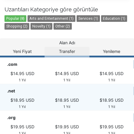
Uzantıları Kategoriye göre görüntüle
Popular (8)
Arts and Entertainment (1)
Services (1)
Education (1)
Shopping (2)
Novelty (1)
Other (2)
Alan Adı
Yeni Fiyat
Transfer
Yenileme
.com
$14.95 USD
$14.95 USD
$14.95 USD
1 Yıl
1 Yıl
1 Yıl
.net
$18.95 USD
$18.95 USD
$18.95 USD
1 Yıl
1 Yıl
1 Yıl
.org
$19.95 USD
$19.95 USD
$19.95 USD
1 Yıl
1 Yıl
1 Yıl